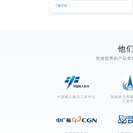
域前沿及交叉科学，共话三航未来发展” 为目
了解详情
标的中国工程院工程科技学术研讨会——航天
航空航海工程科技研讨已于 2024 年 9 月26-
28 日在浙江杭州举办。
他
凭借优秀的产品质
中国载人航天工程中心
国家航天局
工程