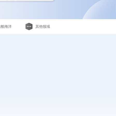
船舶海洋
其他领域