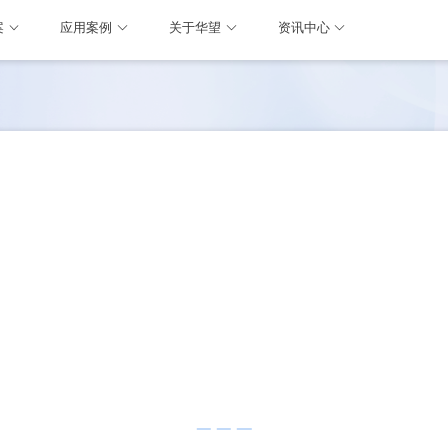
案
应用案例
关于华望
资讯中心