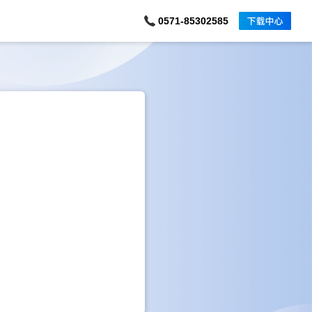
0571-85302585