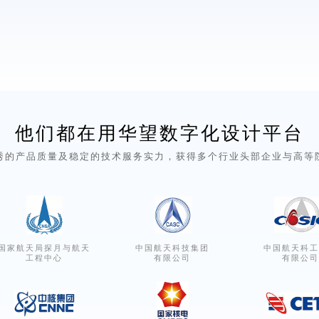
他们都在用华望数字化设计平台
秀的产品质量及稳定的技术服务实力，获得多个行业头部企业与高等
国家航天局探月与航天
中国航天科技集团
中国航天科工
工程中心
有限公司
有限公司