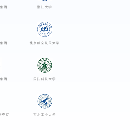
集团
浙江大学
集团
北京航空航天大学
集团
国防科技大学
研究院
西北工业大学