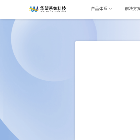
产品体系
解决方